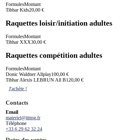
Formules
Montant
Tibhar Kids
20,00 €
Raquettes loisir/initiation adultes
Formules
Montant
Tibhar XXX
30,00 €
Raquettes compétition adultes
Formules
Montant
Donic Waldner Allplay
100,00 €
Tibhar Alexis LEBRUN All B
120,00 €
J'achète !
Contacts
Email
materiel@tttmg.fr
Téléphone
+33 6 29 62 32 24
Dates des ventes