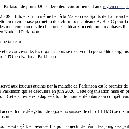
nal Parkison de juin 2026 se déroulera conformément aux
règlements s
025 09h-18h, et sur un même lieu à la Maison des Sports de La Tronche
tte première phase permettra de définir trois tableaux A, B et C pour la
les meilleurs joueurs de chacun des tableaux accèderont aux phases fina
pen National Parkinson.
que tableau.
et de convivialité, les organisateurs se réservent la possibilité d'organ
ion à l'Open National Parkinson.
servé aux joueurs atteints par la maladie de Parkinson est le premier de
al Parkinson qui se déroulera en juin 2026. Cette organisation mise en p
n. Cette activité est adaptée à tout le monde, débutants ou compétiteurs,
t accueilli une délégation de 6 joueurs suisses, le club TTTMG se disti
inson.
 » est déjà bien avancé. Il a pour objectif de réunir les pongistes parki